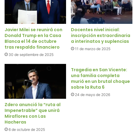
Javier Milei se reunirá con
Docentes nivel inicial:
Donald Trump en la Casa
inscripción extraordinaria
Blanca el 14 de octubre
a interinatos y suplencias
tras respaldo financiero
11 de marzo de 2025
30 de septiembre de 2025
Tragedia en San Vicente:
una familia completa
murió en un brutal choque
sobre la Ruta 6
24 de mayo de 2026
Zdero anunció la “ruta al
Impenetrable” que unirá
Miraflores con Las
Hacheras
6 de octubre de 2025