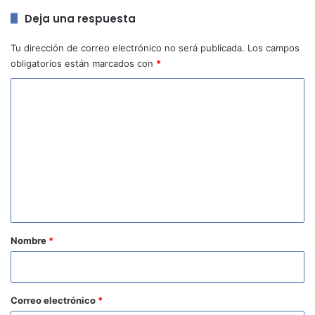
Deja una respuesta
Tu dirección de correo electrónico no será publicada.
Los campos
obligatorios están marcados con
*
C
o
m
e
n
t
a
r
Nombre
*
i
o
*
Correo electrónico
*