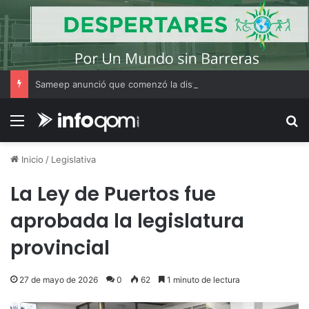
Sameep anunció que comenzó la distribución de agua a las localidades del Segundo Acueducto tras la recarga de cisternas en Sáenz Peña
Menú
B
Inicio
/
Legislativa
La Ley de Puertos fue
aprobada la legislatura
provincial
27 de mayo de 2026
0
62
1 minuto de lectura