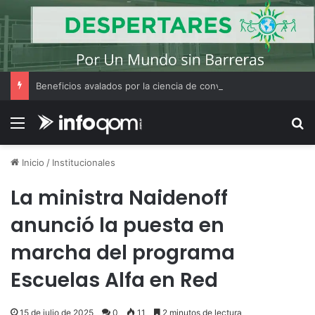
Beneficios avalados por la ciencia de convivir con gatos
Menú
B
Inicio
/
Institucionales
La ministra Naidenoff
anunció la puesta en
marcha del programa
Escuelas Alfa en Red
15 de julio de 2025
0
11
2 minutos de lectura