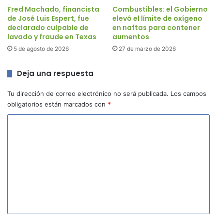
Fred Machado, financista
Combustibles: el Gobierno
de José Luis Espert, fue
elevó el límite de oxígeno
declarado culpable de
en naftas para contener
lavado y fraude en Texas
aumentos
5 de agosto de 2026
27 de marzo de 2026
Deja una respuesta
Tu dirección de correo electrónico no será publicada.
Los campos
obligatorios están marcados con
*
C
o
m
e
n
t
a