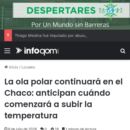
Thiago Medina fue imputado por abuso sexual y la causa continúa bajo investigación judicial
Menú
B
Inicio
/
Locales
La ola polar continuará en el
Chaco: anticipan cuándo
comenzará a subir la
temperatura
8 de julio de 2026
0
18
1 minuto de lectura