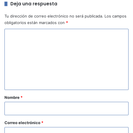
Deja una respuesta
Tu dirección de correo electrónico no será publicada.
Los campos
obligatorios están marcados con
*
C
o
m
e
n
t
a
r
Nombre
*
i
o
*
Correo electrónico
*