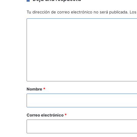
Tu dirección de correo electrónico no será publicada.
Los
C
o
m
e
n
t
a
r
Nombre
*
i
o
*
Correo electrónico
*