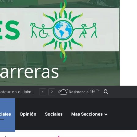
℃
19
Buscar por
Sameep realiza trabajos de dragado en Puerto Lavalle para asegurar la captación de agua del río Bermejo
Resistencia
ciales
Opinión
Sociales
Mas Secciones