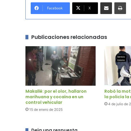
Compartir por correo electrónico
Imprimir
Facebook
X
Publicaciones relacionadas
Makallé: por el olor, hallaron
Robó la moto
marihuana y cocaína en un
la policía l
control vehicular
4 de julio de 
15 de enero de 2025
Deja una respuesta