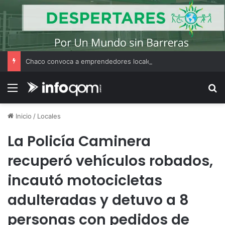
Chaco convoca a emprendedores locales para competir en «Emprendimiento Argentino 2026»
Menú
B
Inicio
/
Locales
La Policía Caminera
recuperó vehículos robados,
incautó motocicletas
adulteradas y detuvo a 8
personas con pedidos de