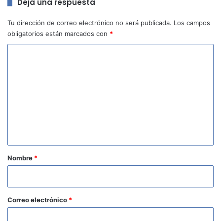
Deja una respuesta
Tu dirección de correo electrónico no será publicada.
Los campos
obligatorios están marcados con
*
C
o
m
e
n
t
a
r
Nombre
*
i
o
*
Correo electrónico
*