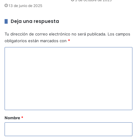
13 de junio de 2025
Deja una respuesta
Tu dirección de correo electrónico no será publicada.
Los campos
obligatorios están marcados con
*
C
o
m
e
n
t
a
r
Nombre
*
i
o