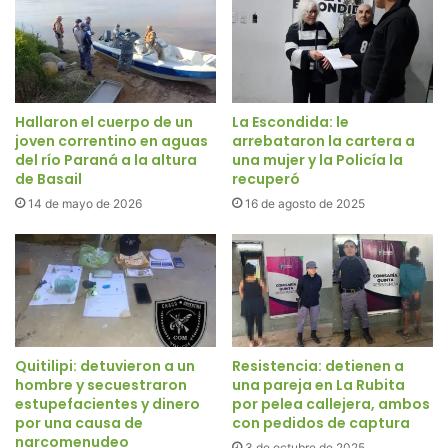
Hallaron el cuerpo de un
La Escondida: le
joven correntino en aguas
arrebataron la cartera a
del río Paraná a la altura
una mujer y la Policía la
de Basail
recuperó
14 de mayo de 2026
16 de agosto de 2025
Quitilipi: detuvieron a un
Resistencia: detienen a
hombre y secuestraron
una pareja en La Rubita
estupefacientes y dinero
por pelea callejera, ambos
por una causa de
con pedidos de captura
narcomenudeo
3 de octubre de 2025