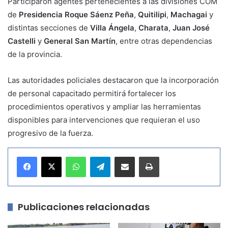
Participaron agentes pertenecientes a las divisiones COM
de
Presidencia Roque Sáenz Peña
,
Quitilipi
,
Machagai
y
distintas secciones de
Villa Ángela
,
Charata
,
Juan José
Castelli
y
General San Martín
, entre otras dependencias
de la provincia.
Las autoridades policiales destacaron que la incorporación
de personal capacitado permitirá fortalecer los
procedimientos operativos y ampliar las herramientas
disponibles para intervenciones que requieran el uso
progresivo de la fuerza.
WhatsApp
Telegram
Compartir por correo electrónico
Imprimir
Publicaciones relacionadas