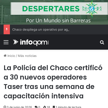
Chaco despliega un operativo por agua, aire y tierra para hallar a Fabián Falcón
Menú
B
Inicio
/
Más noticias
La Policía del Chaco certificó
a 30 nuevos operadores
Taser tras una semana de
capacitación intensiva
3 de junio de 2026
0
18
1 minuto de lectura