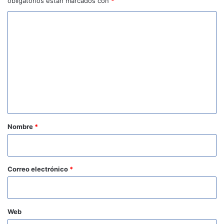
obligatorios están marcados con
*
C
o
m
e
n
t
a
r
Nombre
*
i
o
*
Correo electrónico
*
Web