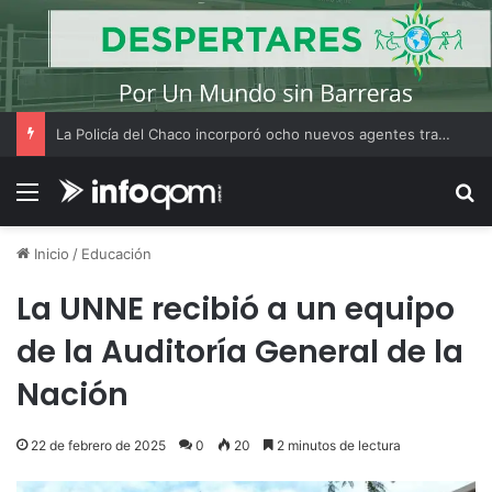
La Policía del Chaco incorporó ocho nuevos agentes tras un curso de actualización
Menú
B
Inicio
/
Educación
La UNNE recibió a un equipo
de la Auditoría General de la
Nación
22 de febrero de 2025
0
20
2 minutos de lectura