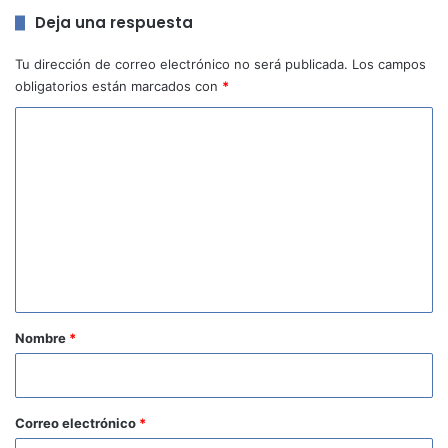
Deja una respuesta
Tu dirección de correo electrónico no será publicada.
Los campos
obligatorios están marcados con
*
C
o
m
e
n
t
a
r
Nombre
*
i
o
*
Correo electrónico
*