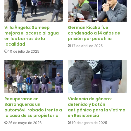
Villa Ángela: Sameep
Germán Kiczka fue
mejora el acceso al agua
condenado a 14 años de
en los barrios de la
prisión por pedofilia
localidad
17 de abril de 2025
10 de julio de 2025
Recuperaron en
Violencia de género:
Barranqueras un
detenido y botón
automóvil robado frente a
antipánico para la víctima
la casa de su propietaria
en Resistencia
26 de mayo de 2026
10 de agosto de 2025