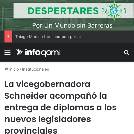
Thiago Medina fue imputado por abuso sexual y la causa continúa bajo investigación judicial
Menú
B
Inicio
/
Institucionales
La vicegobernadora
Schneider acompañó la
entrega de diplomas a los
nuevos legisladores
provinciales