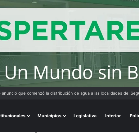
 y organizaciones sostienen la marcha pese a los cambios en la Ley de 
stitucionales
Municipios
Legislativa
Interior
Poli
0 mil atados de cigarrillos de contrabando en un camión