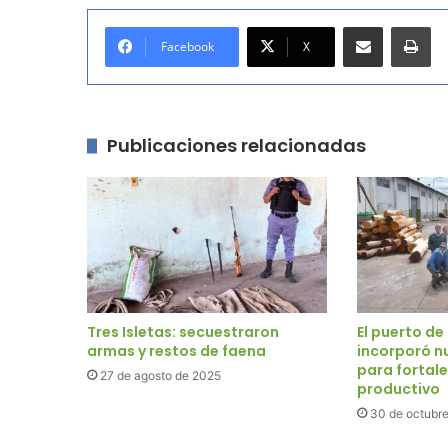
Compartir por correo electrónico
Imprimir
Facebook
X
Publicaciones relacionadas
Tres Isletas: secuestraron
El puerto d
armas y restos de faena
incorporó n
para fortale
27 de agosto de 2025
productivo
30 de octubr