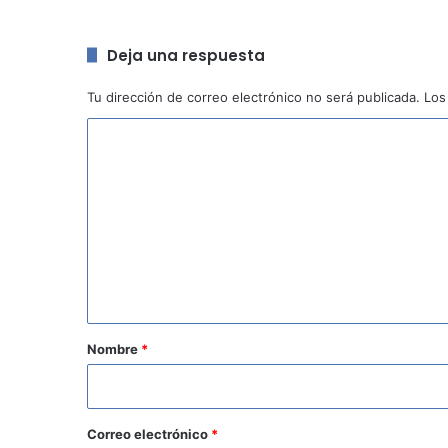
Deja una respuesta
Tu dirección de correo electrónico no será publicada.
Los
C
o
m
e
n
t
a
r
Nombre
*
i
o
*
Correo electrónico
*