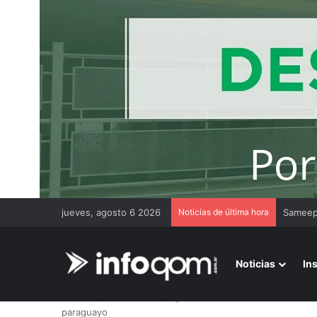
jueves, agosto 6 2026
Noticias de última hora
Gremios
Noticias
In
Inicio
/
Más noticias
/
Lapachito: Gendarmería incautó 15
paraguayo