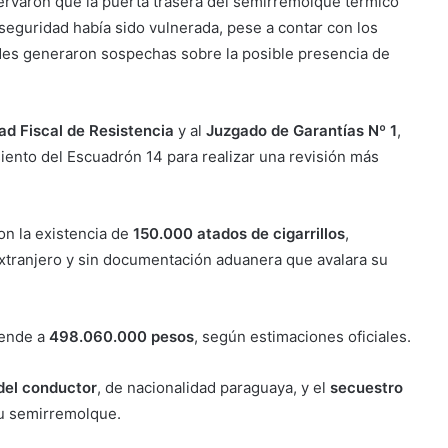
ervaron que la puerta trasera del semirremolque térmico
seguridad había sido vulnerada, pese a contar con los
des generaron sospechas sobre la posible presencia de
ad Fiscal de Resistencia
y al
Juzgado de Garantías Nº 1
,
siento del Escuadrón 14 para realizar una revisión más
on la existencia de
150.000 atados de cigarrillos
,
extranjero y sin documentación aduanera que avalara su
iende a
498.060.000 pesos
, según estimaciones oficiales.
del conductor
, de nacionalidad paraguaya, y el
secuestro
su semirremolque.