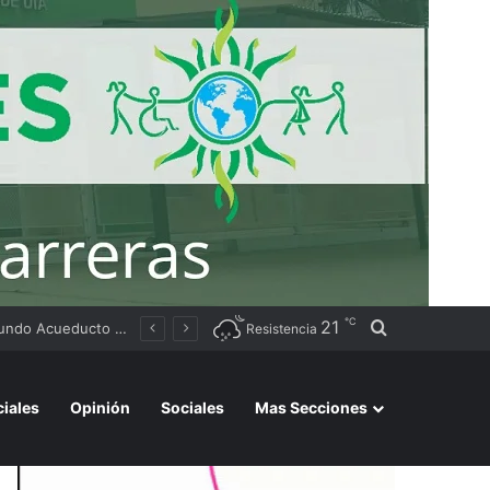
℃
21
Buscar por
Tierras
Resistencia
ciales
Opinión
Sociales
Mas Secciones