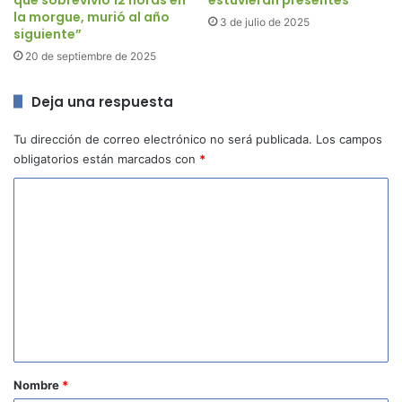
la morgue, murió al año
3 de julio de 2025
siguiente”
20 de septiembre de 2025
Deja una respuesta
Tu dirección de correo electrónico no será publicada.
Los campos
obligatorios están marcados con
*
C
o
m
e
n
t
a
r
Nombre
*