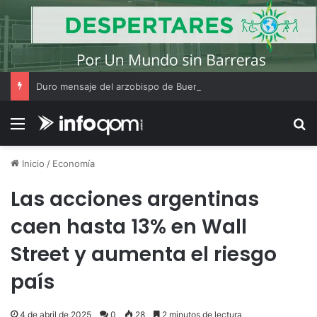
Duro mensaje del arzobispo de Buenos Aires en la misa de San Cayetano
Menú
B
Inicio
/
Economía
Las acciones argentinas
caen hasta 13% en Wall
Street y aumenta el riesgo
país
4 de abril de 2025
0
28
2 minutos de lectura