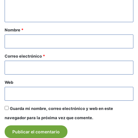
n
t
a
r
Nombre
*
i
o
*
Correo electrónico
*
Web
Guarda mi nombre, correo electrónico y web en este
navegador para la próxima vez que comente.