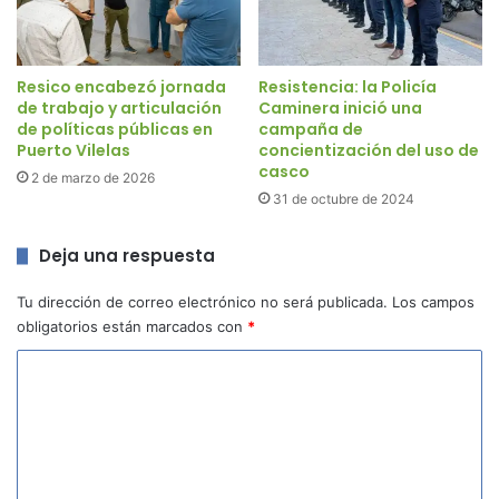
Resico encabezó jornada
Resistencia: la Policía
de trabajo y articulación
Caminera inició una
de políticas públicas en
campaña de
Puerto Vilelas
concientización del uso de
casco
2 de marzo de 2026
31 de octubre de 2024
Deja una respuesta
Tu dirección de correo electrónico no será publicada.
Los campos
obligatorios están marcados con
*
C
o
m
e