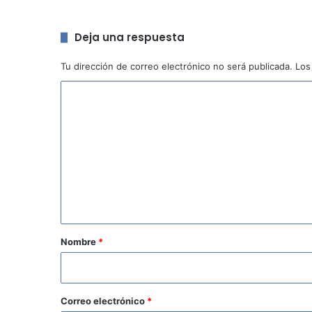
Deja una respuesta
Tu dirección de correo electrónico no será publicada.
Los
C
o
m
e
n
t
a
r
Nombre
*
i
o
*
Correo electrónico
*