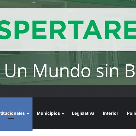
convoca a emprendedores locales para competir en «Emprendimiento 
stitucionales
Municipios
Legislativa
Interior
Poli
s del Plan Estratégico Participativo Chaco +20