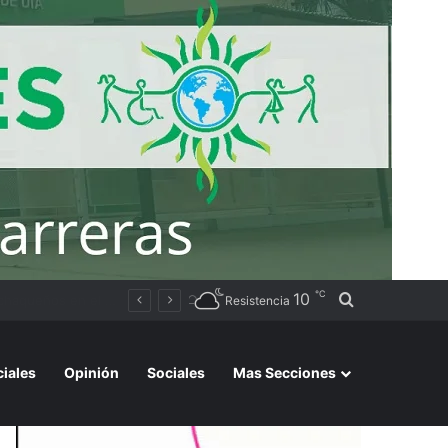
℃
10
Buscar por
Argentino 2026»
Resistencia
ciales
Opinión
Sociales
Mas Secciones