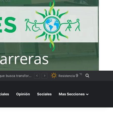
℃
9
Buscar por
La Aduana denunció una red de contrabando que utilizaba CUITs de personas fallecidas y menores de edad
Resistencia
ciales
Opinión
Sociales
Mas Secciones