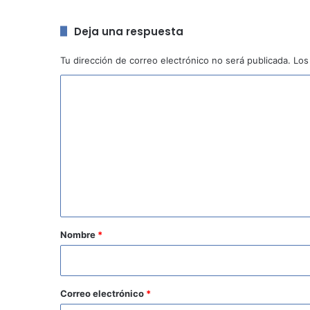
Deja una respuesta
Tu dirección de correo electrónico no será publicada.
Los
C
o
m
e
n
t
a
r
Nombre
*
i
o
*
Correo electrónico
*