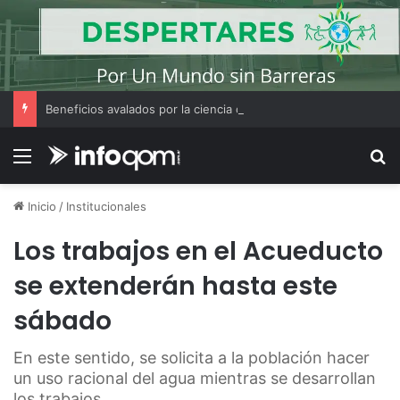
Beneficios avalados por la ciencia de convivir con gatos
Menú
B
Inicio
/
Institucionales
Los trabajos en el Acueducto
se extenderán hasta este
sábado
En este sentido, se solicita a la población hacer
un uso racional del agua mientras se desarrollan
los trabajos.