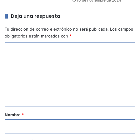
10 de noviembre de 2024
Deja una respuesta
Tu dirección de correo electrónico no será publicada.
Los campos
obligatorios están marcados con
*
C
o
m
e
n
t
a
r
Nombre
*
i
o