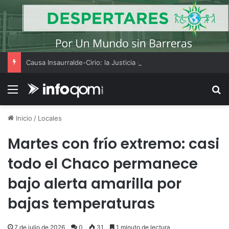
Causa Insaurralde-Cirio: la Justicia desestimó los videos de los dólares por fallas en la cadena de custodia
Menú
B
Inicio
/
Locales
Martes con frío extremo: casi
todo el Chaco permanece
bajo alerta amarilla por
bajas temperaturas
7 de julio de 2026
0
31
1 minuto de lectura