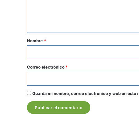
e
n
t
a
r
Nombre
*
i
o
*
Correo electrónico
*
Guarda mi nombre, correo electrónico y web en este 