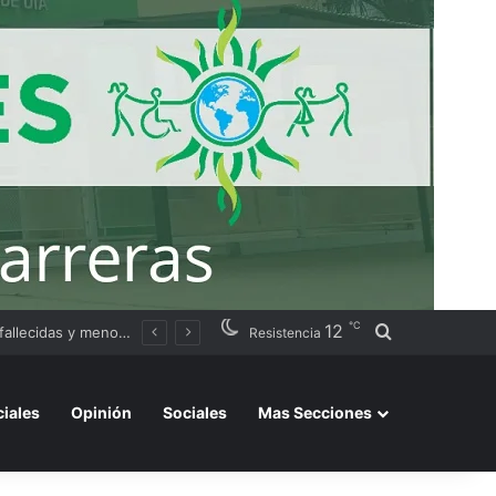
℃
12
Buscar por
ación judicial
Resistencia
ciales
Opinión
Sociales
Mas Secciones