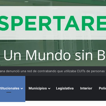
 Medina fue imputado por abuso sexual y la causa continúa bajo investig
stitucionales
Municipios
Legislativa
Interior
Poli