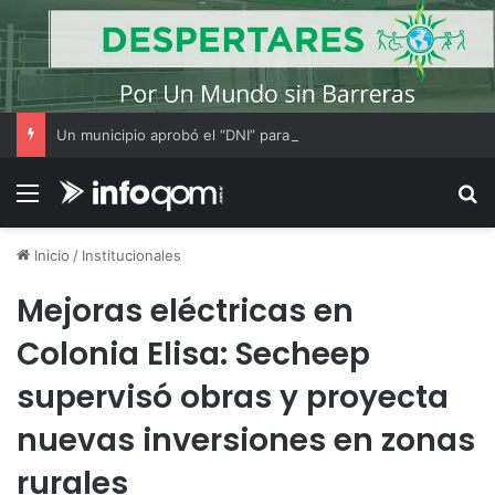
Un municipio aprobó el “DNI” para perros y gatos: habrá multas para quienes no los registren
Menú
B
Inicio
/
Institucionales
Mejoras eléctricas en
Colonia Elisa: Secheep
supervisó obras y proyecta
nuevas inversiones en zonas
rurales