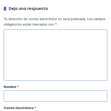
Deja una respuesta
Tu dirección de correo electrónico no será publicada.
Los campos
obligatorios están marcados con
*
C
o
m
e
n
t
a
r
Nombre
*
i
o
*
Correo electrónico
*