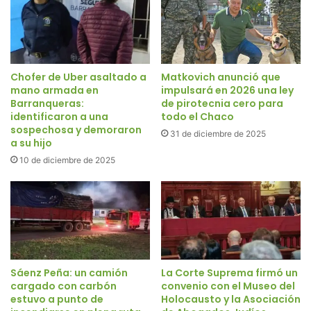
Chofer de Uber asaltado a
Matkovich anunció que
mano armada en
impulsará en 2026 una ley
Barranqueras:
de pirotecnia cero para
identificaron a una
todo el Chaco
sospechosa y demoraron
31 de diciembre de 2025
a su hijo
10 de diciembre de 2025
Sáenz Peña: un camión
La Corte Suprema firmó un
cargado con carbón
convenio con el Museo del
estuvo a punto de
Holocausto y la Asociación