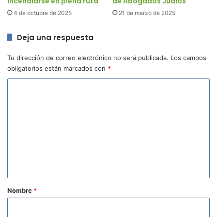
incendiarse en plena ruta
de Abogados Judíos
4 de octubre de 2025
21 de marzo de 2025
Deja una respuesta
Tu dirección de correo electrónico no será publicada.
Los campos
obligatorios están marcados con
*
C
o
m
e
n
t
a
r
Nombre
*
i
o