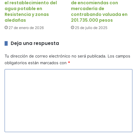
el restablecimiento del
de encomiendas con
agua potable en
mercadería de
Resistencia y zonas
contrabando valuada en
aledañas
201.735.000 pesos
27 de enero de 2026
25 de julio de 2025
Deja una respuesta
Tu dirección de correo electrónico no será publicada.
Los campos
obligatorios están marcados con
*
C
o
m
e
n
t
a