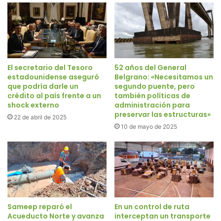
El secretario del Tesoro
52 años del General
estadounidense aseguró
Belgrano: «Necesitamos un
que podría darle un
segundo puente, pero
crédito al país frente a un
también políticas de
shock externo
administración para
preservar las estructuras»
22 de abril de 2025
10 de mayo de 2025
Sameep reparó el
En un control de ruta
Acueducto Norte y avanza
interceptan un transporte