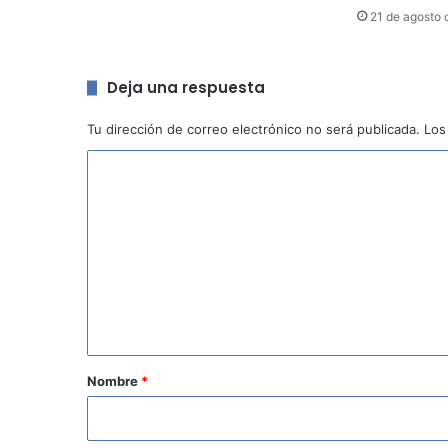
21 de agosto 
Deja una respuesta
Tu dirección de correo electrónico no será publicada.
Los
C
o
m
e
n
t
a
r
Nombre
*
i
o