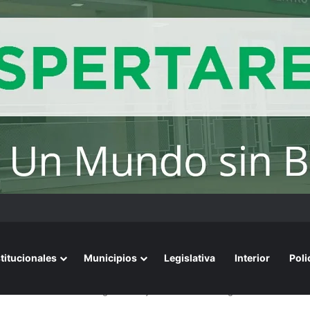
stitucionales
Municipios
Legislativa
Interior
Poli
nete tras los reveses legislativos y evalúa su estrategia