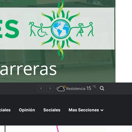
℃
15
Buscar por
Una vecina de Resistencia recibió su primer auto tras ganar el Volkswagen Tera 0 km del Bono Bienal
Resistencia
ciales
Opinión
Sociales
Mas Secciones