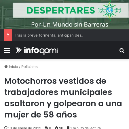
Tras la breve tormenta, anticipan descenso de temperatura y buen tiempo en Resistencia
Menú
B
Inicio
/
Policiales
Motochorros vestidos de
trabajadores municipales
asaltaron y golpearon a una
mujer de 58 años
10 de enero de 2025
0
90
1 minuto de lectura