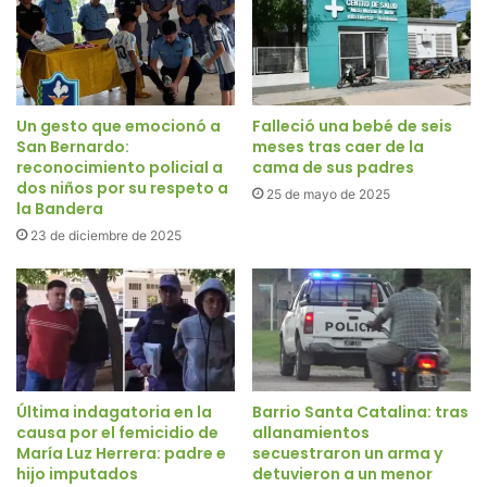
Un gesto que emocionó a
Falleció una bebé de seis
San Bernardo:
meses tras caer de la
reconocimiento policial a
cama de sus padres
dos niños por su respeto a
25 de mayo de 2025
la Bandera
23 de diciembre de 2025
Última indagatoria en la
Barrio Santa Catalina: tras
causa por el femicidio de
allanamientos
María Luz Herrera: padre e
secuestraron un arma y
hijo imputados
detuvieron a un menor