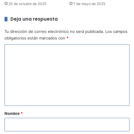
20 de octubre de 2025
7 de mayo de 2025
Deja una respuesta
Tu dirección de correo electrónico no será publicada.
Los campos
obligatorios están marcados con
*
C
o
m
e
n
t
a
r
Nombre
*
i
o