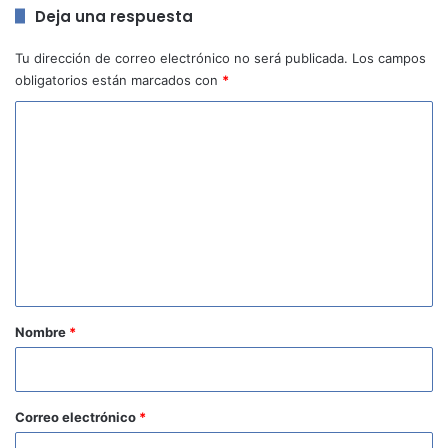
Deja una respuesta
Tu dirección de correo electrónico no será publicada.
Los campos
obligatorios están marcados con
*
C
o
m
e
n
t
a
r
Nombre
*
i
o
*
Correo electrónico
*