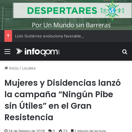
Livio Gutiérrez evoluciona favorablemente y fue trasladado a una sala común del Perrando
Menú
B
Inicio
/
Locales
Mujeres y Disidencias lanzó
la campaña “Ningún Pibe
sin Útiles” en el Gran
Resistencia
24 de febrero de 2026
0
23
1 minuto de lectura