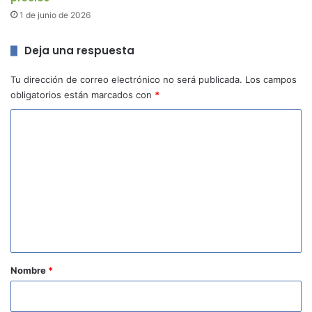
1 de junio de 2026
Deja una respuesta
Tu dirección de correo electrónico no será publicada.
Los campos
obligatorios están marcados con
*
C
o
m
e
n
t
a
r
Nombre
*
i
o