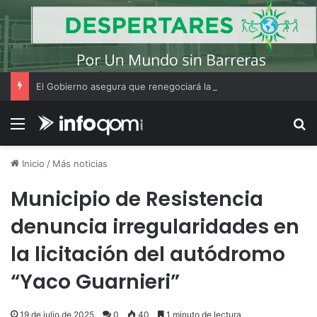
El Gobierno asegura que renegociará la concesión de los principales aeropuertos del país
Menú
B
Inicio
/
Más noticias
Municipio de Resistencia
denuncia irregularidades en
la licitación del autódromo
“Yaco Guarnieri”
19 de julio de 2025
0
40
1 minuto de lectura