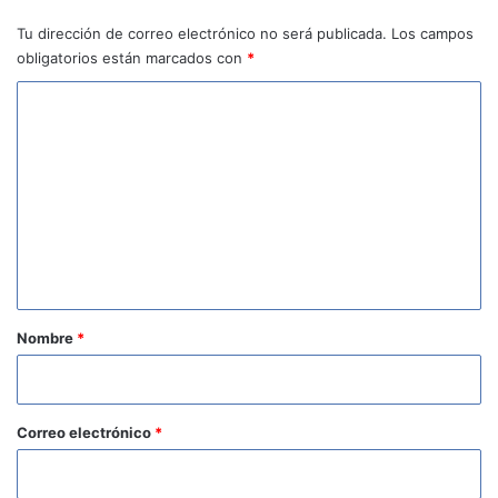
Tu dirección de correo electrónico no será publicada.
Los campos
obligatorios están marcados con
*
C
o
m
e
n
t
a
r
Nombre
*
i
o
*
Correo electrónico
*