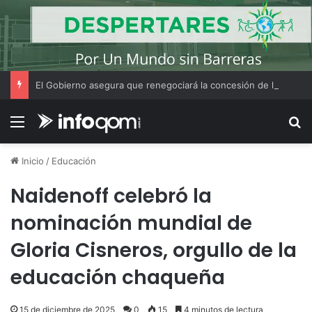
El Gobierno asegura que renegociará la concesión de los principales aeropuertos del país
Menú
B
Inicio
/
Educación
Naidenoff celebró la
nominación mundial de
Gloria Cisneros, orgullo de la
educación chaqueña
15 de diciembre de 2025
0
15
4 minutos de lectura