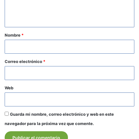
n
t
a
r
Nombre
*
i
o
*
Correo electrónico
*
Web
Guarda mi nombre, correo electrónico y web en este
navegador para la próxima vez que comente.