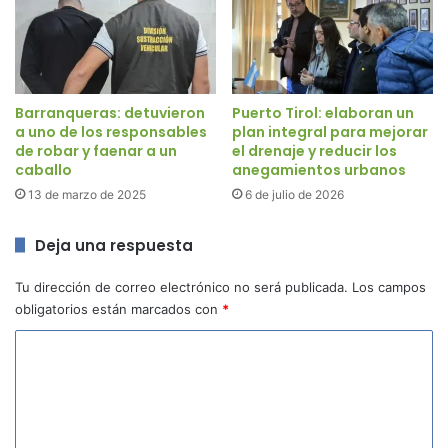
Barranqueras: detuvieron
Puerto Tirol: elaboran un
a uno de los responsables
plan integral para mejorar
de robar y faenar a un
el drenaje y reducir los
caballo
anegamientos urbanos
13 de marzo de 2025
6 de julio de 2026
Deja una respuesta
Tu dirección de correo electrónico no será publicada.
Los campos
obligatorios están marcados con
*
C
o
m
e