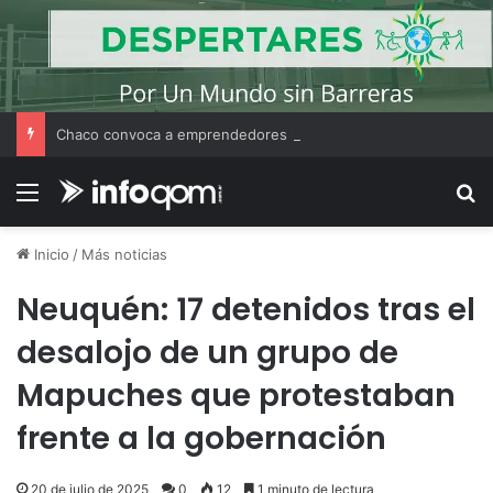
Chaco convoca a emprendedores locales para competir en «Emprendimiento Argentino 2026»
Menú
B
Inicio
/
Más noticias
Neuquén: 17 detenidos tras el
desalojo de un grupo de
Mapuches que protestaban
frente a la gobernación
20 de julio de 2025
0
12
1 minuto de lectura