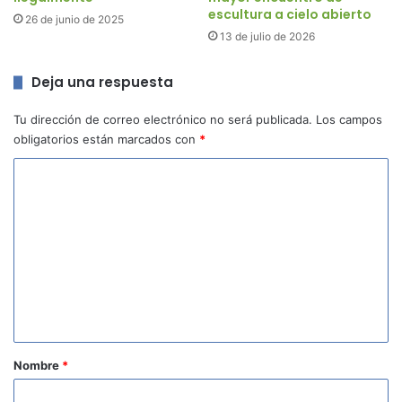
escultura a cielo abierto
26 de junio de 2025
13 de julio de 2026
Deja una respuesta
Tu dirección de correo electrónico no será publicada.
Los campos
obligatorios están marcados con
*
C
o
m
e
n
t
a
r
Nombre
*
i