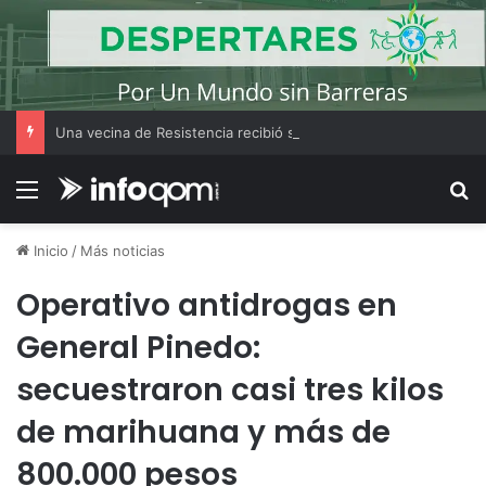
Una vecina de Resistencia recibió su primer auto tras ganar el Volkswagen Tera 0 km del Bono Bienal
Menú
B
Inicio
/
Más noticias
Operativo antidrogas en
General Pinedo:
secuestraron casi tres kilos
de marihuana y más de
800.000 pesos