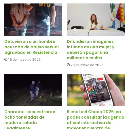
Detuvieron a un hombre
Difundieron imágenes
acusado de abuso sexual
íntimas de una mujer y
agravado en Resistencia
deberán pagar una
millonaria multa
15 de mayo de 2025
26 de mayo de 2025
Charadai: secuestraron
Bienal del Chaco 2026: ya
ocho toneladas de
podés consultar la agenda
madera talada
oficial interactiva del
ilegalmente
mayor encuentro de