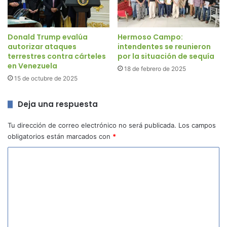
Donald Trump evalúa
Hermoso Campo:
autorizar ataques
intendentes se reunieron
terrestres contra cárteles
por la situación de sequía
en Venezuela
18 de febrero de 2025
15 de octubre de 2025
Deja una respuesta
Tu dirección de correo electrónico no será publicada.
Los campos
obligatorios están marcados con
*
C
o
m
e
n