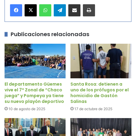
WhatsApp
Telegram
Compartir por correo electrónico
Imprimir
Publicaciones relacionadas
El departamento Güemes
Santa Rosa: detienen a
vive el 7º Zonal de “Chaco
uno de los prófugos por el
juega” y Pompeya ya tiene
homicidio de Gastón
su nuevo playón deportivo
Salinas
10 de agosto de 2025
17 de octubre de 2025