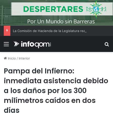
La Comisión de Hacienda de la Legislatura realizó su reunión ordinaria Nº18
Menú
B
Inicio
/
Interior
Pampa del Infierno:
inmediata asistencia debido
a los daños por los 300
milímetros caídos en dos
días