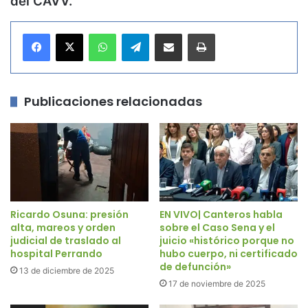
del CAVV.
WhatsApp
Telegram
Compartir por correo electrónico
Imprimir
Publicaciones relacionadas
Ricardo Osuna: presión
EN VIVO| Canteros habla
alta, mareos y orden
sobre el Caso Sena y el
judicial de traslado al
juicio «histórico porque no
hospital Perrando
hubo cuerpo, ni certificado
de defunción»
13 de diciembre de 2025
17 de noviembre de 2025