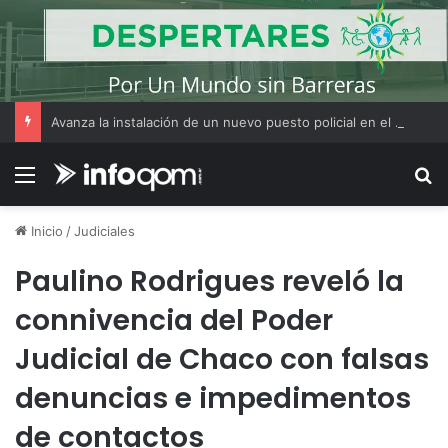
Avanza la instalación de un nuevo puesto policial en el ex Campo Zampa para reforzar la seguridad en la zona sur de Resistencia
Menú
B
Inicio
/
Judiciales
Paulino Rodrigues reveló la
connivencia del Poder
Judicial de Chaco con falsas
denuncias e impedimentos
de contactos