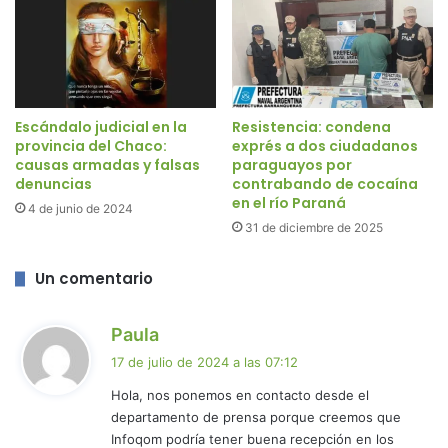
Escándalo judicial en la
Resistencia: condena
provincia del Chaco:
exprés a dos ciudadanos
causas armadas y falsas
paraguayos por
denuncias
contrabando de cocaína
en el río Paraná
4 de junio de 2024
31 de diciembre de 2025
Un comentario
d
Paula
i
17 de julio de 2024 a las 07:12
c
Hola, nos ponemos en contacto desde el
e
departamento de prensa porque creemos que
:
Infoqom podría tener buena recepción en los