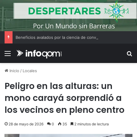
Beneficios avalados por la ciencia de convivir con gatos
Menú
B
Inicio
/
Locales
Peligro en las alturas: un
mono carayá sorprendió a
los vecinos en pleno centro
28 de mayo de 2026
0
35
2 minutos de lectura