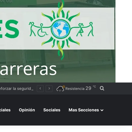
℃
29
Buscar por
Avanza la instalación de un nuevo puesto policial en el ex Campo Zampa para reforzar la seguridad en la zona sur de Resistencia
Resistencia
ciales
Opinión
Sociales
Mas Secciones