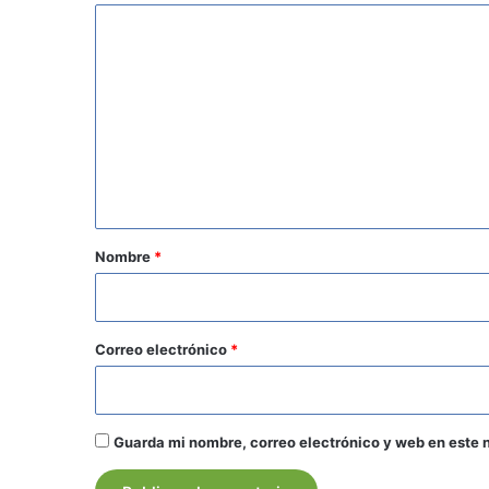
C
o
m
e
n
t
a
r
Nombre
*
i
o
*
Correo electrónico
*
Guarda mi nombre, correo electrónico y web en este 