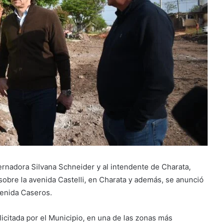
ernadora Silvana Schneider y al intendente de Charata,
obre la avenida Castelli, en Charata y además, se anunció
venida Caseros.
licitada por el Municipio, en una de las zonas más