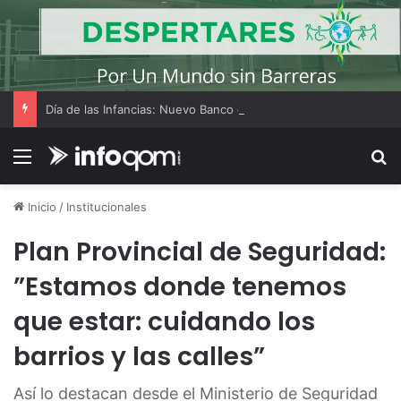
Día de las Infancias: Nuevo Banco del Chaco lanza promociones con Tarjeta Tuya y billetera digital
Menú
B
Inicio
/
Institucionales
Plan Provincial de Seguridad:
”Estamos donde tenemos
que estar: cuidando los
barrios y las calles”
Así lo destacan desde el Ministerio de Seguridad