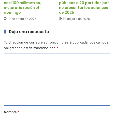
casi 100 milímetros,
públicos a 20 partidos por
mejoraría recién el
no presentar los balances
domingo
de 2025
10 de enero de 2026
30 de julio de 2026
Deja una respuesta
Tu dirección de correo electrónico no será publicada.
Los campos
obligatorios están marcados con
*
C
o
m
e
n
t
a
r
Nombre
*