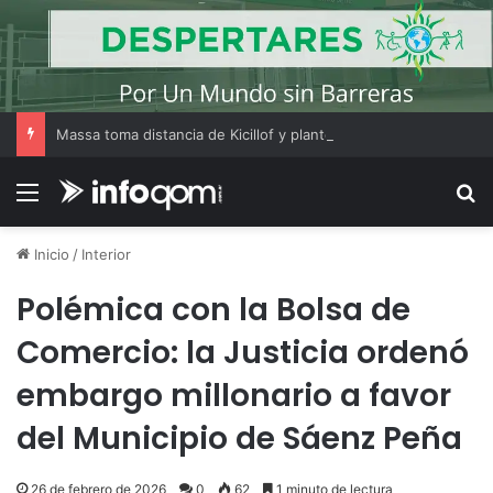
Massa toma distancia de Kicillof y plantea que Cristina Kirchner es clave para un acuerdo electoral del peronismo
Menú
B
Inicio
/
Interior
Polémica con la Bolsa de
Comercio: la Justicia ordenó
embargo millonario a favor
del Municipio de Sáenz Peña
26 de febrero de 2026
0
62
1 minuto de lectura