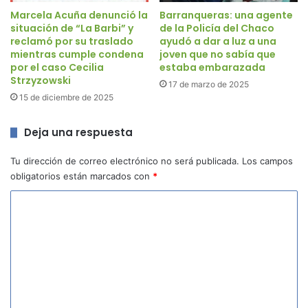
Marcela Acuña denunció la
Barranqueras: una agente
situación de “La Barbi” y
de la Policía del Chaco
reclamó por su traslado
ayudó a dar a luz a una
mientras cumple condena
joven que no sabía que
por el caso Cecilia
estaba embarazada
Strzyzowski
17 de marzo de 2025
15 de diciembre de 2025
Deja una respuesta
Tu dirección de correo electrónico no será publicada.
Los campos
obligatorios están marcados con
*
C
o
m
e
n
t