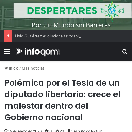
Livio Gutiérrez evoluciona favorablemente y fue trasladado a una sala común del Perrando
Menú
B
Inicio
/
Más noticias
Polémica por el Tesla de un
diputado libertario: crece el
malestar dentro del
Gobierno nacional
15 de mayo de 2026
0
20
1 minuto de lectura