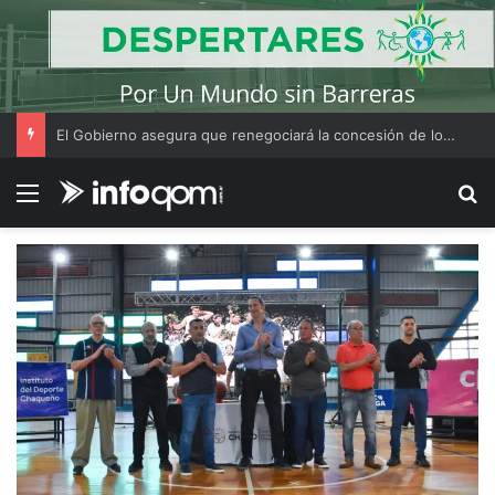
El Gobierno asegura que renegociará la concesión de los principales aeropuertos del país
Menú
B