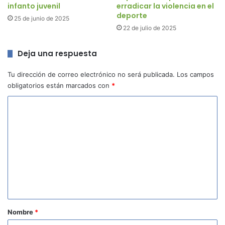
infanto juvenil
erradicar la violencia en el
deporte
25 de junio de 2025
22 de julio de 2025
Deja una respuesta
Tu dirección de correo electrónico no será publicada.
Los campos
obligatorios están marcados con
*
C
o
m
e
n
t
a
r
Nombre
*
i