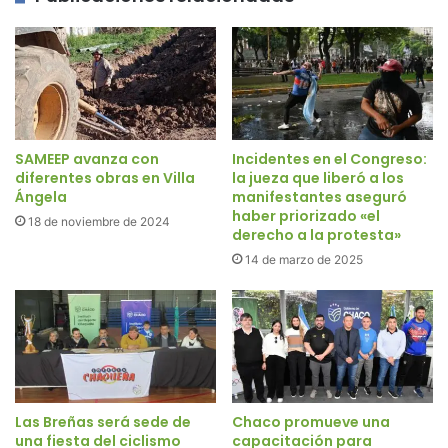
SAMEEP avanza con
Incidentes en el Congreso:
diferentes obras en Villa
la jueza que liberó a los
Ángela
manifestantes aseguró
haber priorizado «el
18 de noviembre de 2024
derecho a la protesta»
14 de marzo de 2025
Las Breñas será sede de
Chaco promueve una
una fiesta del ciclismo
capacitación para