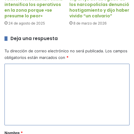
intensifica los operativos
los narcopolicías denunció
en la zona porque «se
hostigamiento y dijo haber
presume lo peor»
vivido “un calvario”
24 de agosto de 2025
8 de marzo de 2026
Deja una respuesta
Tu dirección de correo electrónico no será publicada.
Los campos
obligatorios están marcados con
*
C
o
m
e
n
t
a
r
Nombre
*