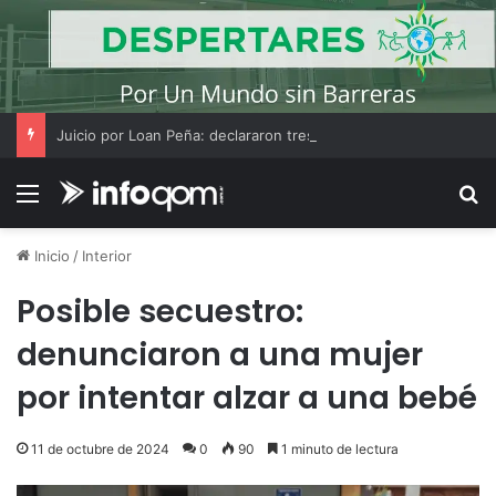
Juicio por Loan Peña: declararon tres testigos y «El Americano» Soria amplió su indagatoria
Menú
B
Inicio
/
Interior
Posible secuestro:
denunciaron a una mujer
por intentar alzar a una bebé
11 de octubre de 2024
0
90
1 minuto de lectura