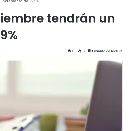
 incremento del 6,9%
viembre tendrán un
,9%
0
6
1 minuto de lectura