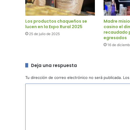
Los productos chaqueños se
Madre misio
lucen en la Expo Rural 2025
casino el di
recaudado p
25 de julio de 2025
egresados
16 de diciemb
Deja una respuesta
Tu dirección de correo electrónico no será publicada.
Los
C
o
m
e
n