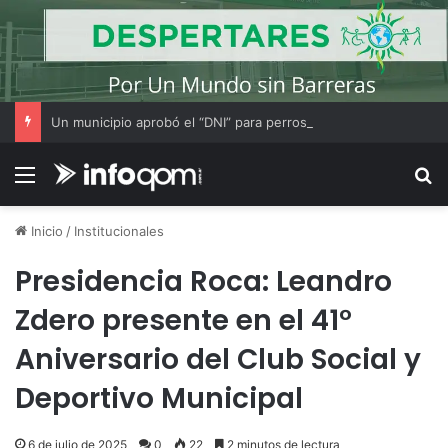
Un municipio aprobó el “DNI” para perros y gatos: habrá multas para quienes no los registren
Menú
B
Inicio
/
Institucionales
Presidencia Roca: Leandro
Zdero presente en el 41°
Aniversario del Club Social y
Deportivo Municipal
6 de julio de 2025
0
22
2 minutos de lectura