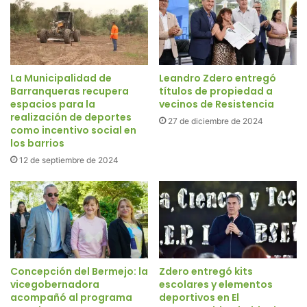
La Municipalidad de
Leandro Zdero entregó
Barranqueras recupera
títulos de propiedad a
espacios para la
vecinos de Resistencia
realización de deportes
27 de diciembre de 2024
como incentivo social en
los barrios
12 de septiembre de 2024
Concepción del Bermejo: la
Zdero entregó kits
vicegobernadora
escolares y elementos
acompañó al programa
deportivos en El