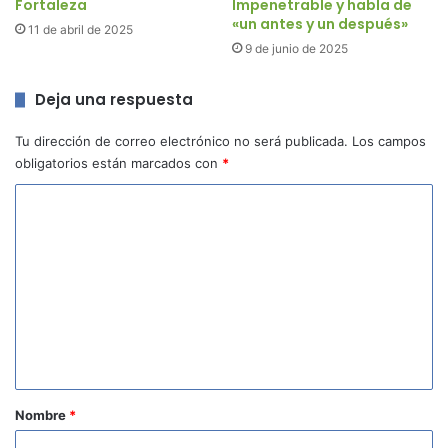
Fortaleza
Impenetrable y habla de
«un antes y un después»
11 de abril de 2025
9 de junio de 2025
Deja una respuesta
Tu dirección de correo electrónico no será publicada.
Los campos
obligatorios están marcados con
*
C
o
m
e
n
t
a
r
Nombre
*
i