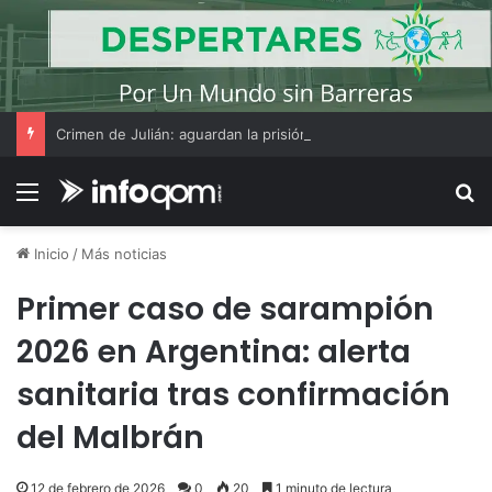
Crimen de Julián: aguardan la prisión preventiva de Victoria Cantero y la querella incorpora a un nuevo abogado
Menú
B
Inicio
/
Más noticias
Primer caso de sarampión
2026 en Argentina: alerta
sanitaria tras confirmación
del Malbrán
12 de febrero de 2026
0
20
1 minuto de lectura