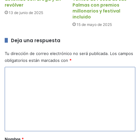
revólver
Palmas con premios
millonarios y festival
13 de junio de 2025
incluido
15 de mayo de 2025
Deja una respuesta
Tu dirección de correo electrónico no será publicada.
Los campos
obligatorios están marcados con
*
C
o
m
e
n
t
a
r
Nombre
*