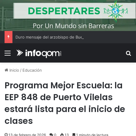
Duro mensaje del arzobispo de Buenos Aires en la misa de San Cayetano
Menú
B
Inicio
/
Educación
Programa Mejor Escuela: la
EEP 848 de Puerto Vilelas
estará lista para el inicio de
clases
13 de febrero de 2026
0
13
1 minuto de lectura