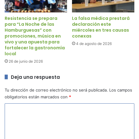
Resistencia se prepara
La falsa médica prestará
para “La Noche de las
declaración este
Hamburguesas” con
miércoles en tres causas
promociones, música en
conexas
vivo y una apuesta para
4 de agosto de 2026
fortalecer la gastronomía
local
26 de junio de 2026
Deja una respuesta
Tu dirección de correo electrónico no será publicada.
Los campos
obligatorios están marcados con
*
C
o
m
e