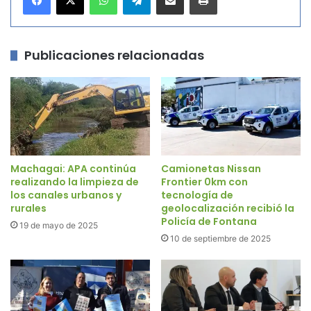
Publicaciones relacionadas
Machagai: APA continúa
Camionetas Nissan
realizando la limpieza de
Frontier 0km con
los canales urbanos y
tecnología de
rurales
geolocalización recibió la
Policía de Fontana
19 de mayo de 2025
10 de septiembre de 2025