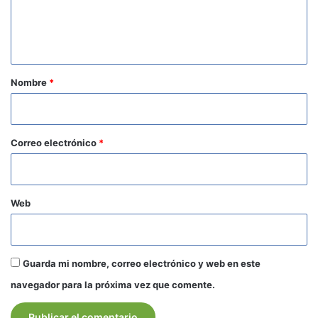
n
t
a
r
Nombre
*
i
o
*
Correo electrónico
*
Web
Guarda mi nombre, correo electrónico y web en este
navegador para la próxima vez que comente.