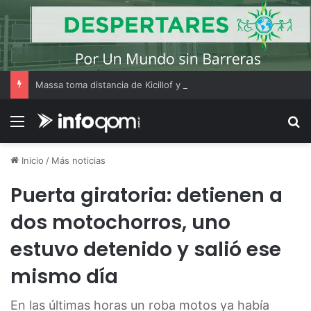
Massa toma distancia de Kicillof y plantea que Cristina Kirchner es clave para un acuerdo electoral del peronismo
Menú
B
Inicio
/
Más noticias
Puerta giratoria: detienen a
dos motochorros, uno
estuvo detenido y salió ese
mismo día
En las últimas horas un roba motos ya había