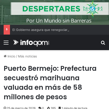
El Gobierno asegura que renegociará la concesión de los principales aeropuertos del país
Menú
B
Inicio
/
Más noticias
Puerto Bermejo: Prefectura
secuestró marihuana
valuada en más de 58
millones de pesos
25 de marzo de 2026
0
265
1 minuto de lectura