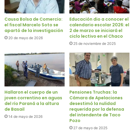
Causa Bolsa de Comercio:
Educación dio a conocer el
el fiscal Marcelo Soto se
calendario escolar 2026: el
apartó de la investigación
2 de marzo se iniciará el
ciclo lectivo en el Chaco
20 de mayo de 2026
25 de noviembre de 2025
Hallaron el cuerpo de un
Pensiones Truchas: la
joven correntino en aguas
Cámara de Apelaciones
del río Paraná a la altura
desestimó la nulidad
de Basail
requerida por la defensa
del intendente de Taco
14 de mayo de 2026
Pozo
27 de mayo de 2025