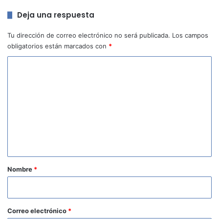
Deja una respuesta
Tu dirección de correo electrónico no será publicada.
Los campos
obligatorios están marcados con
*
C
o
m
e
n
t
a
r
Nombre
*
i
o
*
Correo electrónico
*