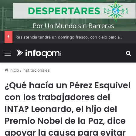
Resistencia tendrá un domingo fresco, con cielo parcialmente nublado y una máxima de 17°C
Menú
B
Inicio
/
Institucionales
¿Qué hacía un Pérez Esquivel
con los trabajadores del
INTA? Leonardo, el hijo del
Premio Nobel de la Paz, dice
apoyar la causa para evitar