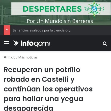
Beneficios avalados por la ciencia de convivir con gatos
Menú
B
Inicio
/
Más noticias
Recuperan un potrillo
robado en Castelli y
continúan los operativos
para hallar una yegua
desaparecida