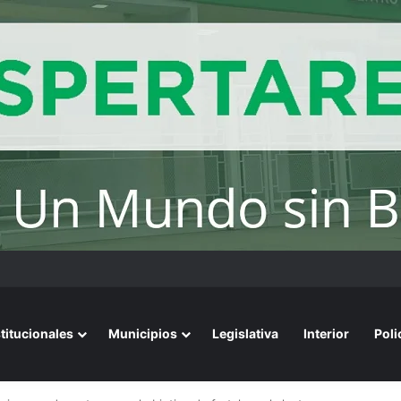
bierno asegura que renegociará la concesión de los principales aeropue
stitucionales
Municipios
Legislativa
Interior
Poli