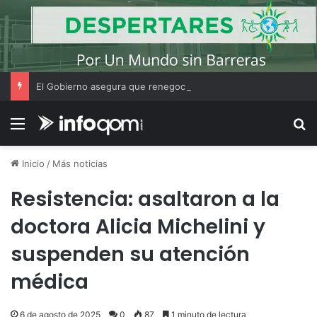
El Gobierno asegura que renegociará la concesión de los principales aeropuertos del país
Menú
B
Inicio
/
Más noticias
Resistencia: asaltaron a la
doctora Alicia Michelini y
suspenden su atención
médica
6 de agosto de 2025
0
87
1 minuto de lectura