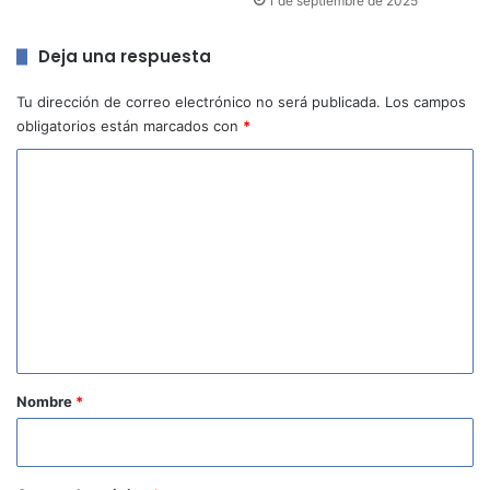
1 de septiembre de 2025
Deja una respuesta
Tu dirección de correo electrónico no será publicada.
Los campos
obligatorios están marcados con
*
C
o
m
e
n
t
a
r
Nombre
*
i
o