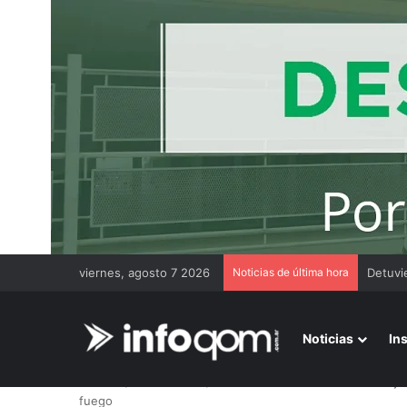
viernes, agosto 7 2026
Noticias de última hora
Encues
Noticias
In
Inicio
/
Más noticias
/
Resistencia: demoraron a cinco j
fuego