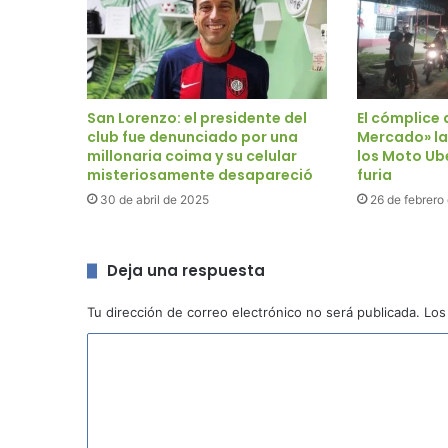
San Lorenzo: el presidente del
El cómplice
club fue denunciado por una
Mercado» la
millonaria coima y su celular
los Moto Ube
misteriosamente desapareció
furia
30 de abril de 2025
26 de febrero
Deja una respuesta
Tu dirección de correo electrónico no será publicada.
Los
C
o
m
e