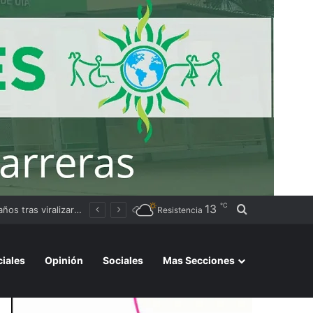
℃
13
Buscar por
cambio de rumbo
Resistencia
ciales
Opinión
Sociales
Mas Secciones