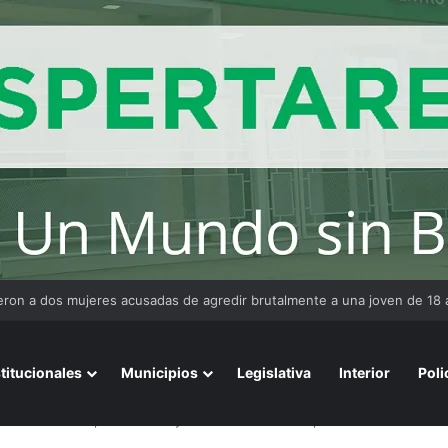
ta: mientras el Senado debatía Propiedad Privada, el 57% reclama un 
stitucionales
Municipios
Legislativa
Interior
Poli
óvenes tras una persecución y secuestraron una réplica de arma de