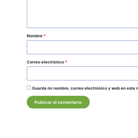
n
t
a
r
Nombre
*
i
o
*
Correo electrónico
*
Guarda mi nombre, correo electrónico y web en este 