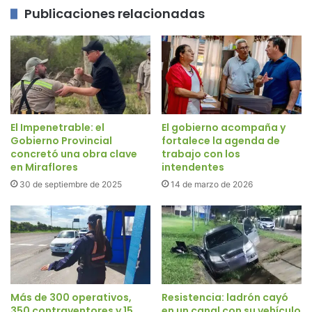
Publicaciones relacionadas
El Impenetrable: el
El gobierno acompaña y
Gobierno Provincial
fortalece la agenda de
concretó una obra clave
trabajo con los
en Miraflores
intendentes
30 de septiembre de 2025
14 de marzo de 2026
Más de 300 operativos,
Resistencia: ladrón cayó
350 contraventores y 15
en un canal con su vehículo