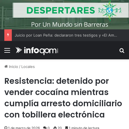
Juicio por Loan Peña: declararon tres testigos y «El Americano» Soria amplió su indagatoria
Menú
B
Inicio
/
Locales
Resistencia: detenido por
vender cocaína mientras
cumplía arresto domiciliario
con tobillera electrónica
1 de marzo de 2026
0
20
1 minuto de lectura