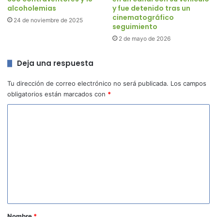
alcoholemias
y fue detenido tras un
cinematográfico
24 de noviembre de 2025
seguimiento
2 de mayo de 2026
Deja una respuesta
Tu dirección de correo electrónico no será publicada.
Los campos
obligatorios están marcados con
*
C
o
m
e
n
t
a
r
Nombre
*