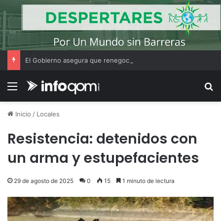
El Gobierno asegura que renegociará la concesión de los principales aeropuertos del país
Menú
B
Inicio
/
Locales
Resistencia: detenidos con
un arma y estupefacientes
29 de agosto de 2025
0
15
1 minuto de lectura