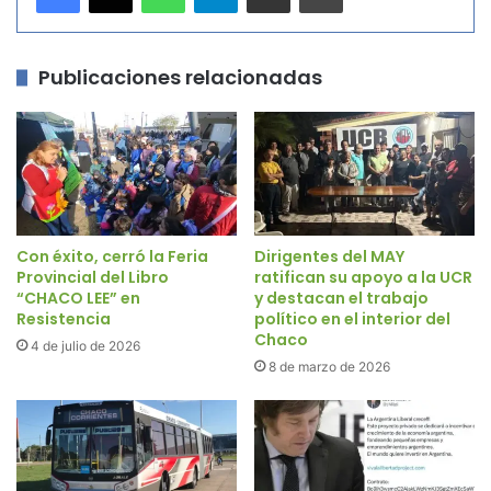
Publicaciones relacionadas
Con éxito, cerró la Feria
Dirigentes del MAY
Provincial del Libro
ratifican su apoyo a la UCR
“CHACO LEE” en
y destacan el trabajo
Resistencia
político en el interior del
Chaco
4 de julio de 2026
8 de marzo de 2026