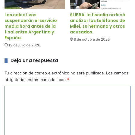
Los colectivos
$LIBRA: la fiscalía ordenó
suspenderán el servicio
analizar los teléfonos de
media hora antes de la
Milei, su hermana y otros
final entre Argentina y
acusados
España
8 de octubre de 2025
19 de julio de 2026
Deja una respuesta
Tu dirección de correo electrónico no será publicada.
Los campos
obligatorios están marcados con
*
C
o
m
e
n