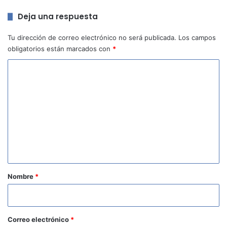
Deja una respuesta
Tu dirección de correo electrónico no será publicada.
Los campos
obligatorios están marcados con
*
C
o
m
e
n
t
a
r
Nombre
*
i
o
*
Correo electrónico
*