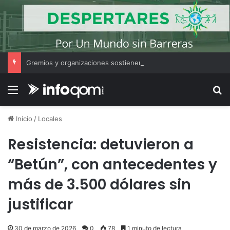
Gremios y organizaciones sostienen la marcha pese a los cambios en la Ley de Tierras
Menú
B
Inicio
/
Locales
Resistencia: detuvieron a
“Betún”, con antecedentes y
más de 3.500 dólares sin
justificar
30 de marzo de 2026
0
78
1 minuto de lectura