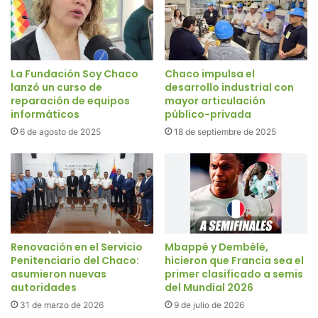
La Fundación Soy Chaco
Chaco impulsa el
lanzó un curso de
desarrollo industrial con
reparación de equipos
mayor articulación
informáticos
público-privada
6 de agosto de 2025
18 de septiembre de 2025
Renovación en el Servicio
Mbappé y Dembélé,
Penitenciario del Chaco:
hicieron que Francia sea el
asumieron nuevas
primer clasificado a semis
autoridades
del Mundial 2026
31 de marzo de 2026
9 de julio de 2026