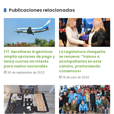
Publicaciones relacionadas
FIT: Aerolíneas Argentinas
La Legislatura chaqueña
amplía opciones de pago y
se renueva: “Vamos a
lanza cuotas sin interés
acompañarlos en este
para vuelos nacionales
camino, promoviendo
consensos»
30 de septiembre de 2025
16 de julio de 2025