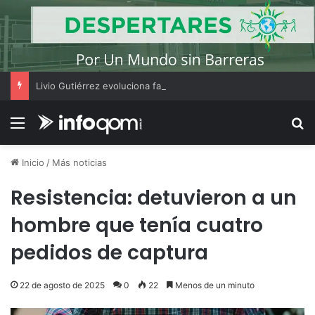
Livio Gutiérrez evoluciona favorablemente y fue trasladado a una sala común del Perrando
Menú
B
Inicio
/
Más noticias
Resistencia: detuvieron a un
hombre que tenía cuatro
pedidos de captura
22 de agosto de 2025
0
22
Menos de un minuto