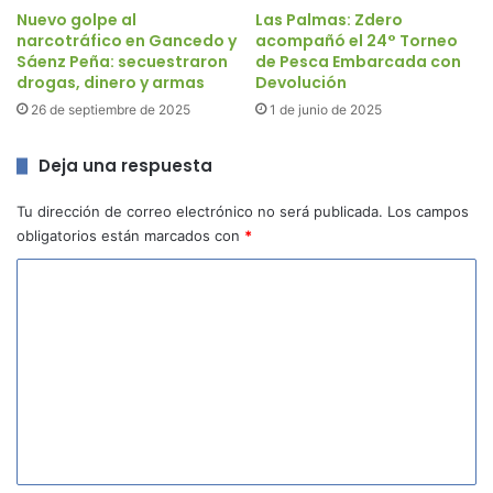
Nuevo golpe al
Las Palmas: Zdero
narcotráfico en Gancedo y
acompañó el 24° Torneo
Sáenz Peña: secuestraron
de Pesca Embarcada con
drogas, dinero y armas
Devolución
26 de septiembre de 2025
1 de junio de 2025
Deja una respuesta
Tu dirección de correo electrónico no será publicada.
Los campos
obligatorios están marcados con
*
C
o
m
e
n
t
a